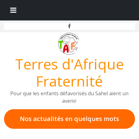
Passer
au
contenu
Terres d'Afrique
Fraternité
Pour que les enfants défavorisés du Sahel aient un
avenir
Nos actualités en
quelques mots