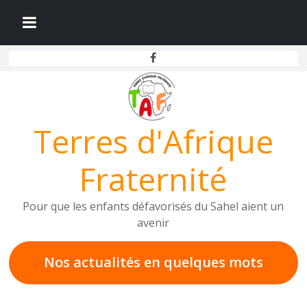
Passer
au
contenu
Terres d'Afrique
Fraternité
Pour que les enfants défavorisés du Sahel aient un
avenir
Nos actualités en
quelques mots