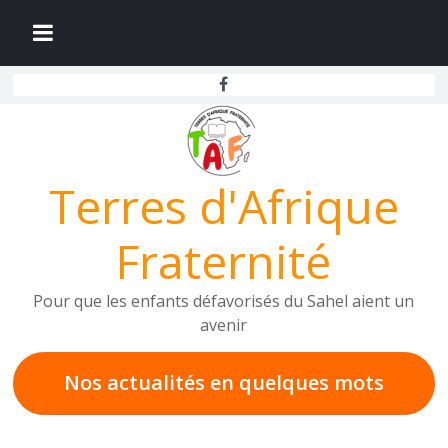
Passer
au
contenu
Terres d'Afrique
Fraternité
Pour que les enfants défavorisés du Sahel aient un
avenir
Nos actualités en
quelques mots