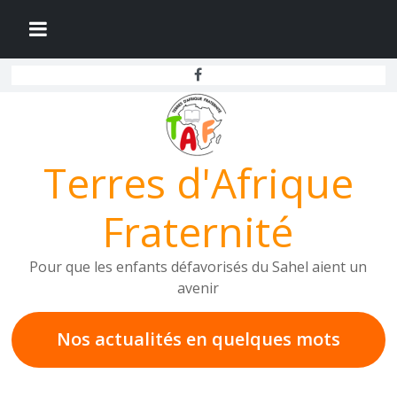
Passer
au
contenu
Terres d'Afrique
Fraternité
Pour que les enfants défavorisés du Sahel aient un
avenir
Nos actualités en
quelques mots