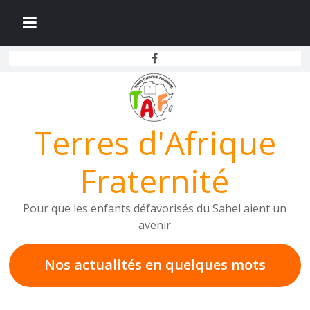
Passer
au
contenu
Terres d'Afrique
Fraternité
Pour que les enfants défavorisés du Sahel aient un
avenir
Nos actualités en
quelques mots